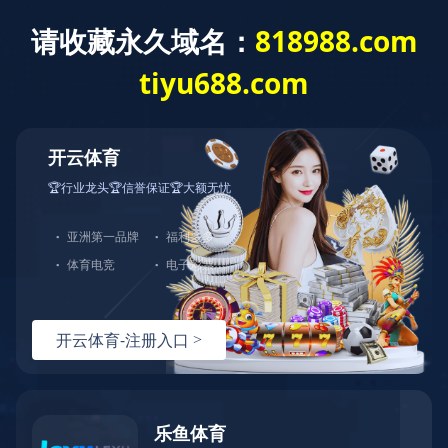
集团动态
致力于为国内外客户提供全方位安全保障
leyu乐鱼online(中国)
/
集团动态
/
公司新闻
/
乐鱼体育与九九之声科技举行战略合作签约仪式 打造全球安保行
业智能化新标杆
乐鱼体育与九九之声科技举行战略合作签
约仪式 打造全球安保行业智能化新标杆