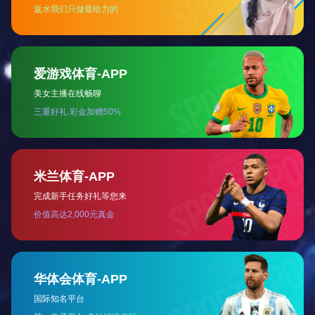
上一条
下一条
情系职工 冬送温暖 | 卢沟桥街道
乐鱼体育2023年度总结暨表彰
总工会领导莅临华信中安开
会圆满举行
展“新春送温暖”慰问活动
更多信息