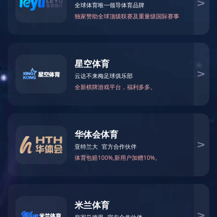
上一条
下一条
中国保安协会会长杜航伟一行莅
青春不散场——北京理工大学
临乐鱼体育调研指导
安队为校园毕业季保驾护航
更多信息